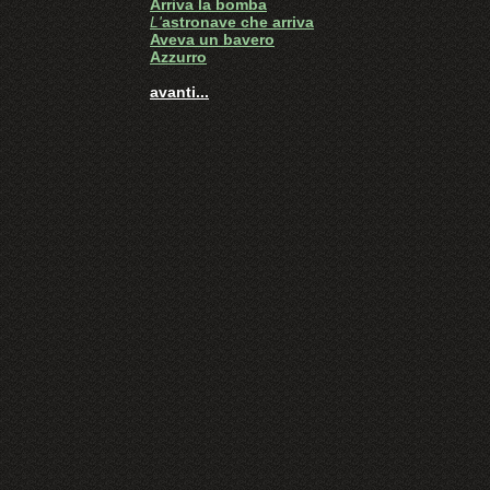
Arriva la bomba
L'
astronave che arriva
Aveva un bavero
Azzurro
avanti...