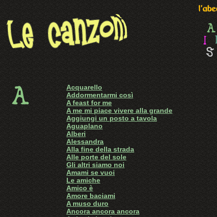
Acquarello
Addormentarmi così
A feast for me
A me mi piace vivere alla grande
Aggiungi un posto a tavola
Aguaplano
Alberi
Alessandra
Alla fine della strada
Alle porte del sole
Gli altri siamo noi
Amami se vuoi
Le amiche
Amico è
Amore baciami
A muso duro
Ancora ancora ancora