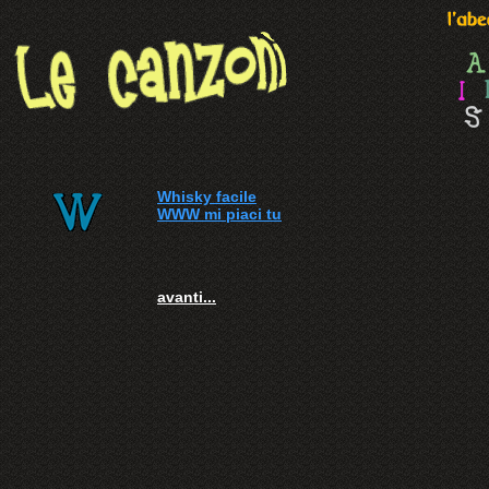
Whisky facile
WWW mi piaci tu
avanti...