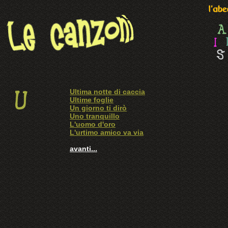
Ultima notte di caccia
Ultime foglie
Un giorno ti dirò
Uno tranquillo
L'uomo d'oro
L'urtimo amico va via
avanti...