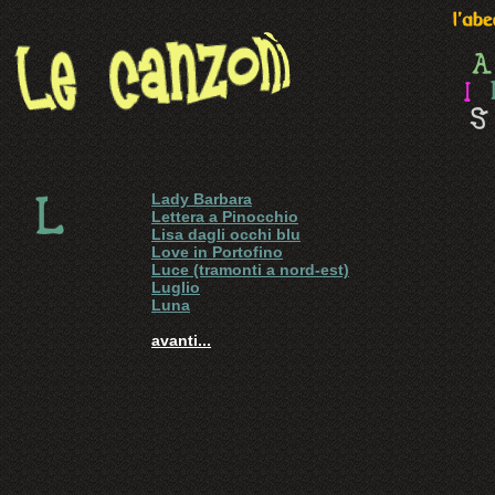
Lady Barbara
Lettera a Pinocchio
Lisa dagli occhi blu
Love in Portofino
Luce (tramonti a nord-est)
Luglio
Luna
avanti...