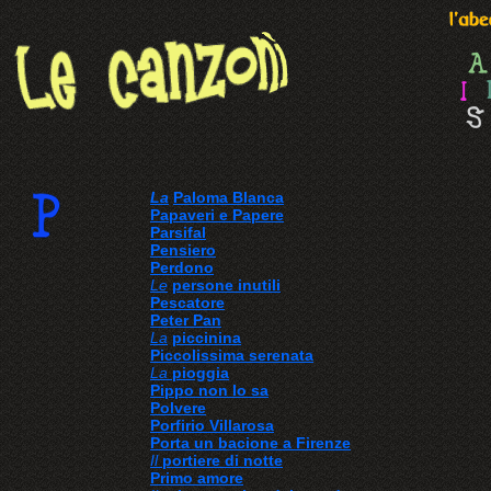
La
Paloma Blanca
Papaveri e Papere
Parsifal
Pensiero
Perdono
Le
persone inutili
Pescatore
Peter Pan
La
piccinina
Piccolissima serenata
La
pioggia
Pippo non lo sa
Polvere
Porfirio Villarosa
Porta un bacione a Firenze
Il
portiere di notte
Primo amore