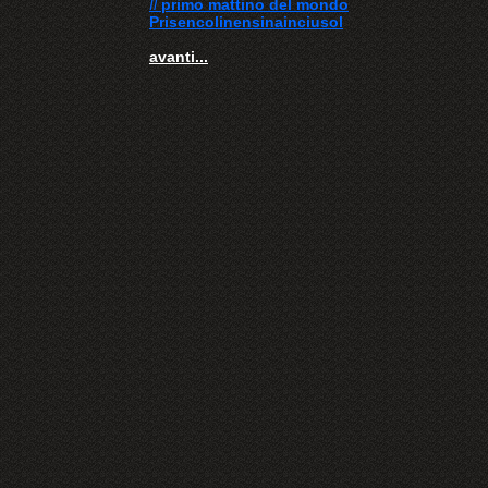
Il
primo mattino del mondo
Prisencolinensinainciusol
avanti...