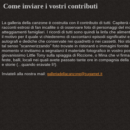
Come inviare i vostri contributi
La galleria della canzone è costruita con il contributo di tutti. Capiterà 
racconti estrosi di fan incallite o di osservare foto di personaggi del m
atteggiamenti famigliari. I ricordi di tutti sono quindi la linfa che alim
il motivo per il quale vi chiederemo di raccontarci episodi significativi e di
autografi e dediche che conservate nei quadretti o nei cassetti. Noi s
tal senso "scannerizzando" foto trovate in ristoranti o immagini fornite da
momento vi invitiamo a segnalarci il materiale fotografico in vostro p
giovanissimo Little Tony sulla spiaggia di Riccione, o Mina che vi fir
feste, balli, locali nei quali avete passato tante ore in compagnia dell
e storie (...quando eravate lì!).
Inviateli alla nostra mail:
galleriadellacanzone@sugarnet.it