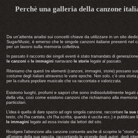
Perchè una galleria della canzone ital
Da un'attenta analisi sui concetti chiave da utilizzare in un sito ded
SugarMusic, è emerso che le singole canzoni italiane presenti nel
per un lavoro sulla memoria collettiva.
In passato il racconto dei singoli eventi è stato tramandato di generazion
le canzoni
e
le immagini
narravano
le storie
legate al passato.
Riteniamo che questi tre elementi (canzoni, immagini, storie) possano susc
costume degli italiani attraverso le varie epoche. Non solo, c’è una storia p
per la cultura popolare musicale che va raccontata e valorizzata.
Esistono luoghi, profumi e sapori che sono indissolubilmente legati 
della vita, così come esistono canzoni che richiamano alla memori
particolari.
L'idea è quella di dare spazio ad ogni singola canzone, raccontare
la sua 
testo, chi l'ha cantata, chi l'ha scritta, quando è uscita ecc.) e pubblicare
le immagini
legate ad essa inviate dai lettori del sito.
Rivolgere l'attenzione alla canzone consente anche di scoprire le "storie"
all'origine della sua nascita, raccontando le vicende degli autori, degli inter